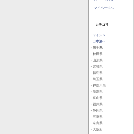
マイページへ
カテゴリ
ワイン->
日本酒
->
- 岩手県
- 秋田県
- 山形県
- 宮城県
- 福島県
- 埼玉県
- 神奈川県
- 新潟県
- 富山県
- 福井県
- 静岡県
- 三重県
- 奈良県
- 大阪府