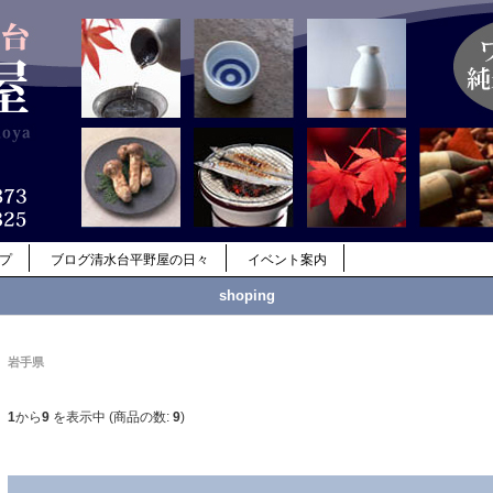
ップ
ブログ清水台平野屋の日々
イベント案内
shoping
岩手県
1
から
9
を表示中 (商品の数:
9
)