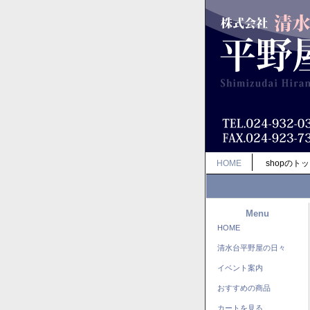
HOME
shopのト
Menu
HOME
清水台平野屋の日々
イベント案内
おすすめの商品
カートを見る