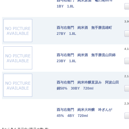
酉与右衛門 純米原酒 亀の尾60%
1BY 1.8L
3,
酉与右衛門 純米酒 無手勝流雄町
27BY 1.8L
4,
酉与右衛門 純米酒 無手勝流山田錦
23BY 1.8L
2,
酉与右衛門 純米吟醸直汲み 阿波山田
錦50% 30BY 720ml
2,
酉与右衛門 純米大吟醸 吟ぎんが
45% 4BY 720ml