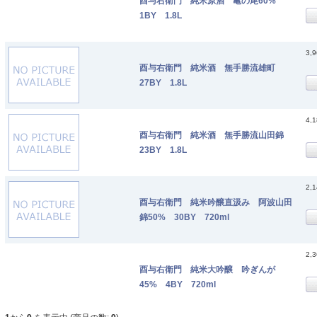
酉与右衛門 純米原酒 亀の尾60%
1BY 1.8L
3,
酉与右衛門 純米酒 無手勝流雄町
27BY 1.8L
4,
酉与右衛門 純米酒 無手勝流山田錦
23BY 1.8L
2,
酉与右衛門 純米吟醸直汲み 阿波山田
錦50% 30BY 720ml
2,
酉与右衛門 純米大吟醸 吟ぎんが
45% 4BY 720ml