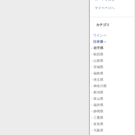
マイページへ
カテゴリ
ワイン->
日本酒
->
- 岩手県
- 秋田県
- 山形県
- 宮城県
- 福島県
- 埼玉県
- 神奈川県
- 新潟県
- 富山県
- 福井県
- 静岡県
- 三重県
- 奈良県
- 大阪府