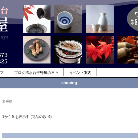
ップ
ブログ清水台平野屋の日々
イベント案内
shoping
岩手県
1
から
9
を表示中 (商品の数:
9
)