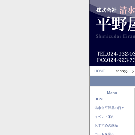
HOME
shopのト
Menu
HOME
清水台平野屋の日々
イベント案内
おすすめの商品
カートを見る