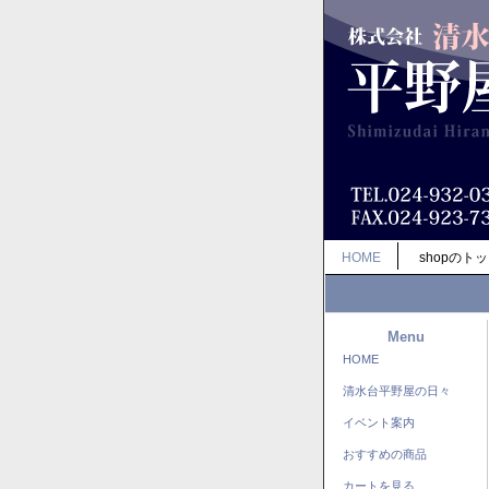
HOME
shopのト
Menu
HOME
清水台平野屋の日々
イベント案内
おすすめの商品
カートを見る