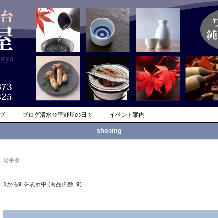
ップ
ブログ清水台平野屋の日々
イベント案内
shoping
岩手県
1
から
9
を表示中 (商品の数:
9
)