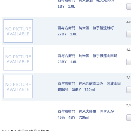
酉与右衛門 純米原酒 亀の尾60%
1BY 1.8L
3,
酉与右衛門 純米酒 無手勝流雄町
27BY 1.8L
4,
酉与右衛門 純米酒 無手勝流山田錦
23BY 1.8L
2,
酉与右衛門 純米吟醸直汲み 阿波山田
錦50% 30BY 720ml
2,
酉与右衛門 純米大吟醸 吟ぎんが
45% 4BY 720ml