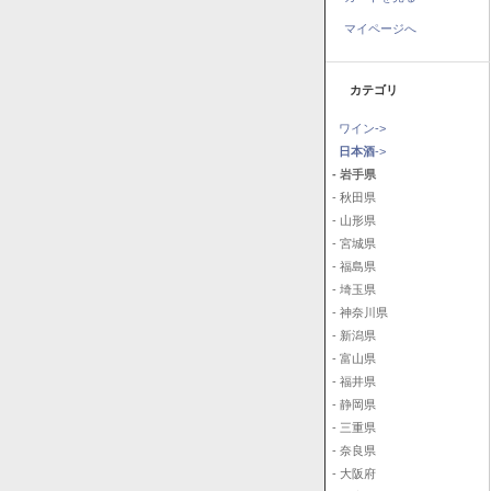
マイページへ
カテゴリ
ワイン->
日本酒
->
- 岩手県
- 秋田県
- 山形県
- 宮城県
- 福島県
- 埼玉県
- 神奈川県
- 新潟県
- 富山県
- 福井県
- 静岡県
- 三重県
- 奈良県
- 大阪府