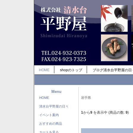
HOME
shopのトップ
ブログ清水台平野屋の日
Menu
HOME
岩手県
清水台平野屋の日々
1
から
9
を表示中 (商品の数:
9
)
イベント案内
おすすめの商品
カートを見る