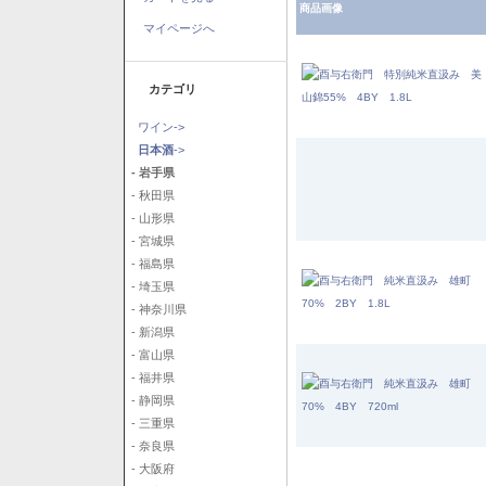
商品画像
マイページへ
カテゴリ
ワイン->
日本酒
->
- 岩手県
- 秋田県
- 山形県
- 宮城県
- 福島県
- 埼玉県
- 神奈川県
- 新潟県
- 富山県
- 福井県
- 静岡県
- 三重県
- 奈良県
- 大阪府