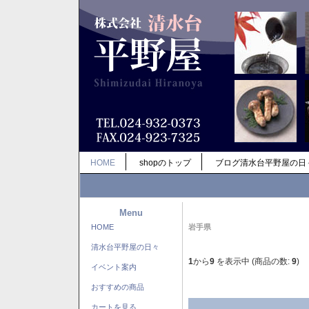
HOME
shopのトップ
ブログ清水台平野屋の日
Menu
HOME
岩手県
清水台平野屋の日々
1
から
9
を表示中 (商品の数:
9
)
イベント案内
おすすめの商品
カートを見る