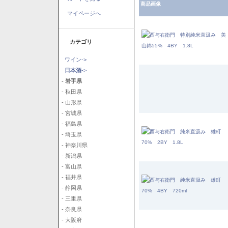
商品画像
マイページへ
カテゴリ
ワイン->
日本酒
->
- 岩手県
- 秋田県
- 山形県
- 宮城県
- 福島県
- 埼玉県
- 神奈川県
- 新潟県
- 富山県
- 福井県
- 静岡県
- 三重県
- 奈良県
- 大阪府