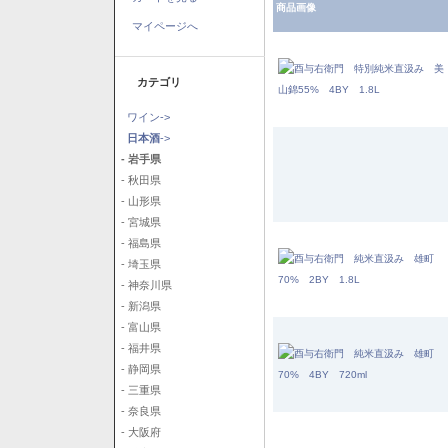
商品画像
マイページへ
カテゴリ
ワイン->
日本酒
->
- 岩手県
- 秋田県
- 山形県
- 宮城県
- 福島県
- 埼玉県
- 神奈川県
- 新潟県
- 富山県
- 福井県
- 静岡県
- 三重県
- 奈良県
- 大阪府