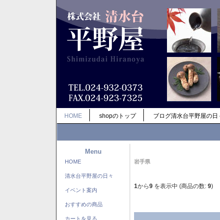
HOME
shopのトップ
ブログ清水台平野屋の日
Menu
HOME
岩手県
清水台平野屋の日々
1
から
9
を表示中 (商品の数:
9
)
イベント案内
おすすめの商品
カートを見る