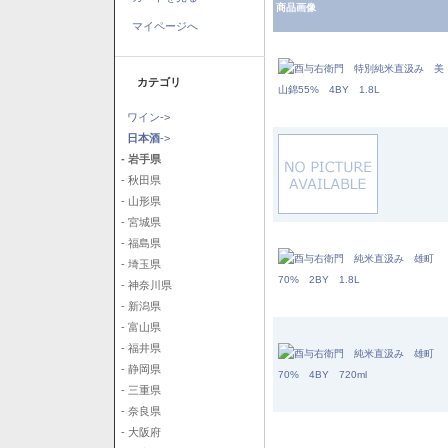
商品画像
マイページへ
カテゴリ
ワイン->
日本酒
->
- 岩手県
- 秋田県
- 山形県
- 宮城県
- 福島県
- 埼玉県
- 神奈川県
- 新潟県
- 富山県
- 福井県
- 静岡県
- 三重県
- 奈良県
- 大阪府