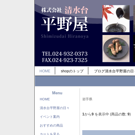
HOME
shopのトップ
ブログ清水台平野屋の日
Menu
HOME
岩手県
清水台平野屋の日々
1
から
9
を表示中 (商品の数:
9
)
イベント案内
おすすめの商品
カートを見る