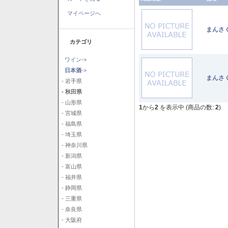
マイページへ
まんさ
カテゴリ
ワイン->
日本酒
->
まんさ
- 岩手県
- 秋田県
- 山形県
1
から
2
を表示中 (商品の数:
2
)
- 宮城県
- 福島県
- 埼玉県
- 神奈川県
- 新潟県
- 富山県
- 福井県
- 静岡県
- 三重県
- 奈良県
- 大阪府