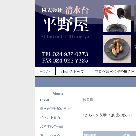
HOME
shopのトップ
ブログ清水台平野屋の日
Menu
HOME
秋田県
清水台平野屋の日々
1
から
2
を表示中 (商品の数:
2
)
イベント案内
おすすめの商品
カートを見る
商品画像
品名-