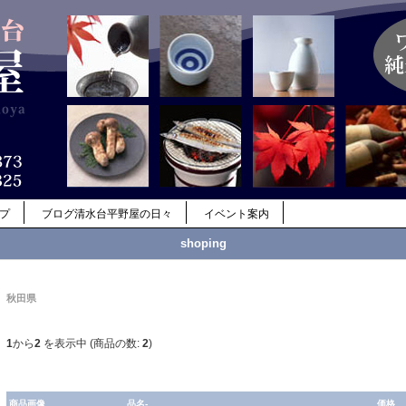
ップ
ブログ清水台平野屋の日々
イベント案内
shoping
秋田県
1
から
2
を表示中 (商品の数:
2
)
商品画像
品名-
価格