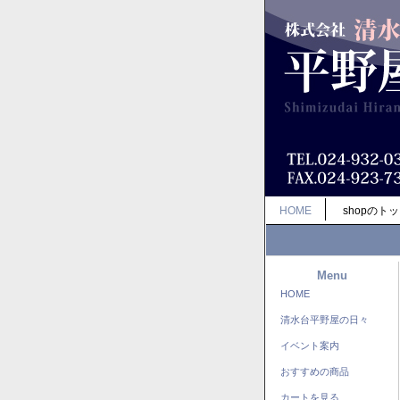
HOME
shopのト
Menu
HOME
清水台平野屋の日々
イベント案内
おすすめの商品
カートを見る