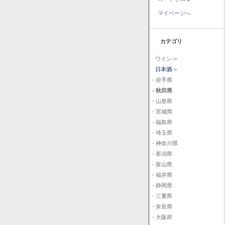
マイページへ
カテゴリ
ワイン->
日本酒
->
- 岩手県
- 秋田県
- 山形県
- 宮城県
- 福島県
- 埼玉県
- 神奈川県
- 新潟県
- 富山県
- 福井県
- 静岡県
- 三重県
- 奈良県
- 大阪府