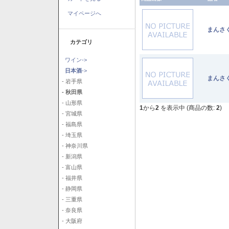
マイページへ
まんさ
カテゴリ
ワイン->
日本酒
->
まんさ
- 岩手県
- 秋田県
- 山形県
1
から
2
を表示中 (商品の数:
2
)
- 宮城県
- 福島県
- 埼玉県
- 神奈川県
- 新潟県
- 富山県
- 福井県
- 静岡県
- 三重県
- 奈良県
- 大阪府