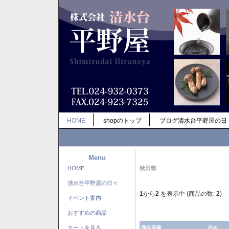
HOME
shopのトップ
ブログ清水台平野屋の日
Menu
HOME
秋田県
清水台平野屋の日々
1
から
2
を表示中 (商品の数:
2
)
イベント案内
おすすめの商品
カートを見る
商品画像
品名-