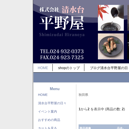
HOME
shopのトップ
ブログ清水台平野屋の日
Menu
HOME
秋田県
清水台平野屋の日々
1
から
2
を表示中 (商品の数:
2
)
イベント案内
おすすめの商品
カートを見る
商品画像
品名-