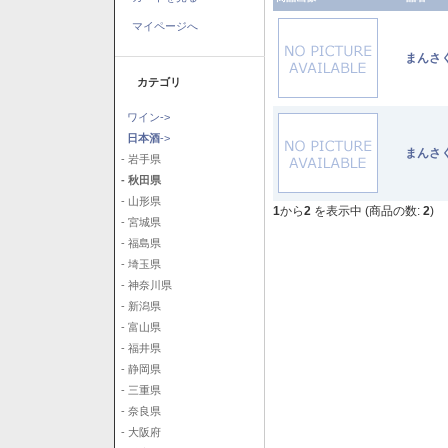
マイページへ
まんさ
カテゴリ
ワイン->
日本酒
->
まんさ
- 岩手県
- 秋田県
- 山形県
1
から
2
を表示中 (商品の数:
2
)
- 宮城県
- 福島県
- 埼玉県
- 神奈川県
- 新潟県
- 富山県
- 福井県
- 静岡県
- 三重県
- 奈良県
- 大阪府