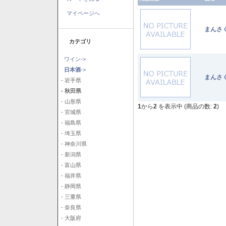
マイページへ
まんさ
カテゴリ
ワイン->
日本酒
->
まんさ
- 岩手県
- 秋田県
- 山形県
1
から
2
を表示中 (商品の数:
2
)
- 宮城県
- 福島県
- 埼玉県
- 神奈川県
- 新潟県
- 富山県
- 福井県
- 静岡県
- 三重県
- 奈良県
- 大阪府