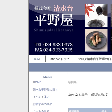
HOME
shopのトップ
ブログ清水台平野屋の日
Menu
HOME
秋田県
清水台平野屋の日々
1
から
2
を表示中 (商品の数:
2
)
イベント案内
おすすめの商品
カートを見る
商品画像
品名-