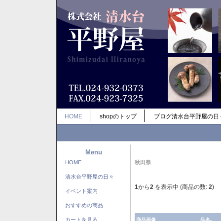
HOME
shopのトップ
ブログ清水台平野屋の日
Menu
HOME
秋田県
清水台平野屋の日々
1
から
2
を表示中 (商品の数:
2
)
イベント案内
おすすめの商品
カートを見る
商品画像
品名-