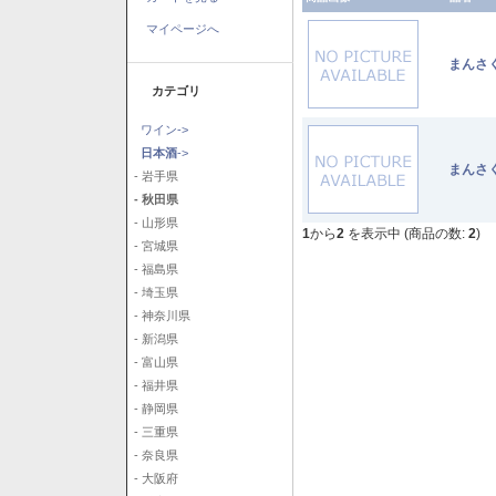
マイページへ
まんさ
カテゴリ
ワイン->
日本酒
->
まんさ
- 岩手県
- 秋田県
- 山形県
1
から
2
を表示中 (商品の数:
2
)
- 宮城県
- 福島県
- 埼玉県
- 神奈川県
- 新潟県
- 富山県
- 福井県
- 静岡県
- 三重県
- 奈良県
- 大阪府