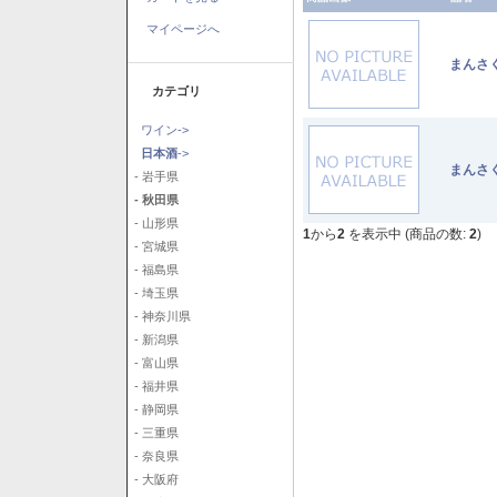
マイページへ
まんさ
カテゴリ
ワイン->
日本酒
->
まんさ
- 岩手県
- 秋田県
- 山形県
1
から
2
を表示中 (商品の数:
2
)
- 宮城県
- 福島県
- 埼玉県
- 神奈川県
- 新潟県
- 富山県
- 福井県
- 静岡県
- 三重県
- 奈良県
- 大阪府