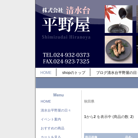
HOME
shopのトップ
ブログ清水台平野屋の日
Menu
HOME
秋田県
清水台平野屋の日々
1
から
2
を表示中 (商品の数:
2
)
イベント案内
おすすめの商品
カートを見る
商品画像
品名-