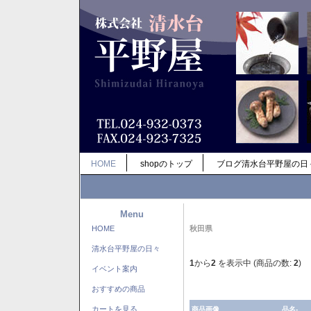
HOME
shopのトップ
ブログ清水台平野屋の日
Menu
HOME
秋田県
清水台平野屋の日々
1
から
2
を表示中 (商品の数:
2
)
イベント案内
おすすめの商品
カートを見る
商品画像
品名-