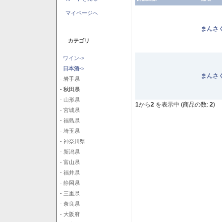
マイページへ
まんさ
カテゴリ
ワイン->
日本酒
->
まんさ
- 岩手県
- 秋田県
- 山形県
1
から
2
を表示中 (商品の数:
2
)
- 宮城県
- 福島県
- 埼玉県
- 神奈川県
- 新潟県
- 富山県
- 福井県
- 静岡県
- 三重県
- 奈良県
- 大阪府