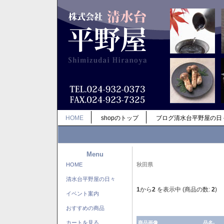
HOME
shopのトップ
ブログ清水台平野屋の日
Menu
HOME
秋田県
清水台平野屋の日々
1
から
2
を表示中 (商品の数:
2
)
イベント案内
おすすめの商品
カートを見る
商品画像
品名-