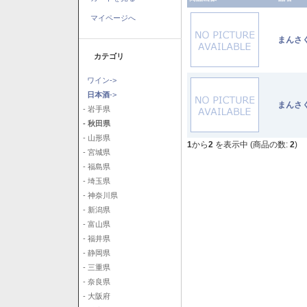
マイページへ
まんさ
カテゴリ
ワイン->
日本酒
->
まんさ
- 岩手県
- 秋田県
- 山形県
1
から
2
を表示中 (商品の数:
2
)
- 宮城県
- 福島県
- 埼玉県
- 神奈川県
- 新潟県
- 富山県
- 福井県
- 静岡県
- 三重県
- 奈良県
- 大阪府