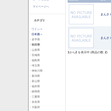
マイページへ
まんさ
カテゴリ
ワイン->
日本酒
->
まんさ
- 岩手県
- 秋田県
- 山形県
1
から
2
を表示中 (商品の数:
2
)
- 宮城県
- 福島県
- 埼玉県
- 神奈川県
- 新潟県
- 富山県
- 福井県
- 静岡県
- 三重県
- 奈良県
- 大阪府