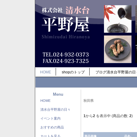
HOME
shopのトップ
ブログ清水台平野屋の日
Menu
HOME
秋田県
清水台平野屋の日々
1
から
2
を表示中 (商品の数:
2
)
イベント案内
おすすめの商品
カートを見る
商品画像
品名-