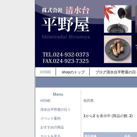
HOME
shopのトップ
ブログ清水台平野屋の日
Menu
HOME
秋田県
清水台平野屋の日々
1
から
2
を表示中 (商品の数:
2
)
イベント案内
おすすめの商品
カートを見る
商品画像
品名-