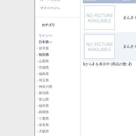
マイページへ
まんさ
カテゴリ
ワイン->
日本酒
->
まんさ
- 岩手県
- 秋田県
- 山形県
1
から
2
を表示中 (商品の数:
2
)
- 宮城県
- 福島県
- 埼玉県
- 神奈川県
- 新潟県
- 富山県
- 福井県
- 静岡県
- 三重県
- 奈良県
- 大阪府