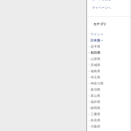
マイページへ
カテゴリ
ワイン->
日本酒
->
- 岩手県
- 秋田県
- 山形県
- 宮城県
- 福島県
- 埼玉県
- 神奈川県
- 新潟県
- 富山県
- 福井県
- 静岡県
- 三重県
- 奈良県
- 大阪府