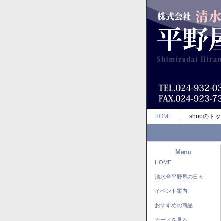
HOME
shopのト
Menu
HOME
清水台平野屋の日々
イベント案内
おすすめの商品
カートを見る