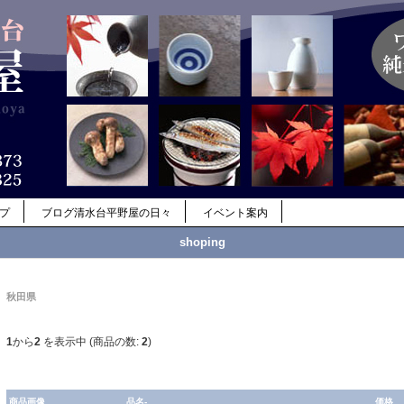
ップ
ブログ清水台平野屋の日々
イベント案内
shoping
秋田県
1
から
2
を表示中 (商品の数:
2
)
商品画像
品名-
価格