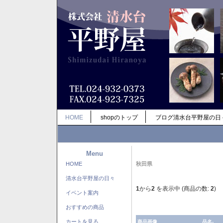
HOME
shopのトップ
ブログ清水台平野屋の日
Menu
HOME
秋田県
清水台平野屋の日々
1
から
2
を表示中 (商品の数:
2
)
イベント案内
おすすめの商品
カートを見る
商品画像
品名-