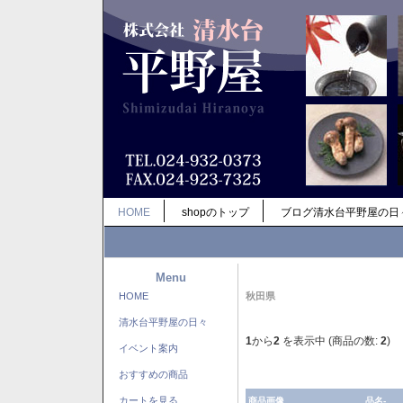
HOME
shopのトップ
ブログ清水台平野屋の日
Menu
HOME
秋田県
清水台平野屋の日々
1
から
2
を表示中 (商品の数:
2
)
イベント案内
おすすめの商品
カートを見る
商品画像
品名-