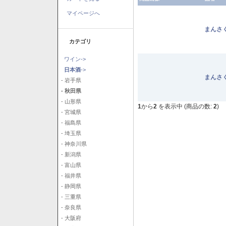
マイページへ
まんさ
カテゴリ
ワイン->
日本酒
->
まんさ
- 岩手県
- 秋田県
- 山形県
1
から
2
を表示中 (商品の数:
2
)
- 宮城県
- 福島県
- 埼玉県
- 神奈川県
- 新潟県
- 富山県
- 福井県
- 静岡県
- 三重県
- 奈良県
- 大阪府