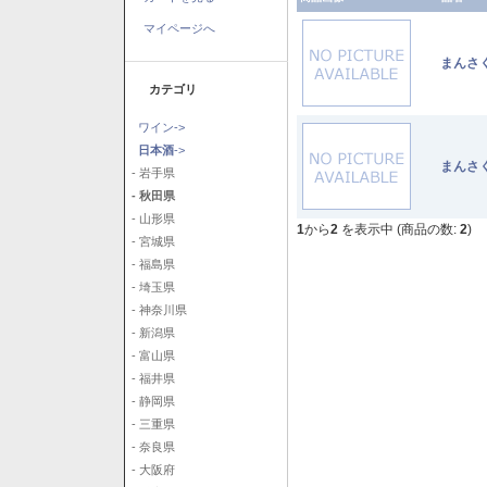
マイページへ
まんさ
カテゴリ
ワイン->
日本酒
->
まんさ
- 岩手県
- 秋田県
- 山形県
1
から
2
を表示中 (商品の数:
2
)
- 宮城県
- 福島県
- 埼玉県
- 神奈川県
- 新潟県
- 富山県
- 福井県
- 静岡県
- 三重県
- 奈良県
- 大阪府