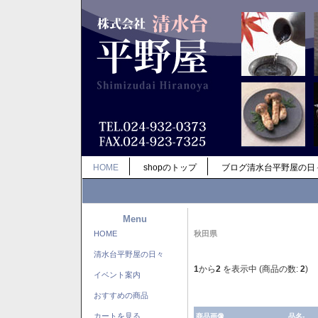
HOME
shopのトップ
ブログ清水台平野屋の日
Menu
HOME
秋田県
清水台平野屋の日々
1
から
2
を表示中 (商品の数:
2
)
イベント案内
おすすめの商品
カートを見る
商品画像
品名-