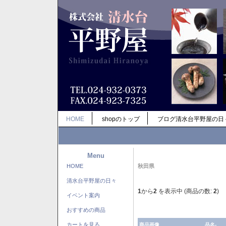
HOME
shopのトップ
ブログ清水台平野屋の日
Menu
HOME
秋田県
清水台平野屋の日々
1
から
2
を表示中 (商品の数:
2
)
イベント案内
おすすめの商品
カートを見る
商品画像
品名-