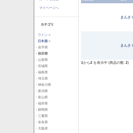
マイページへ
まんさ
カテゴリ
ワイン->
日本酒
->
まんさ
- 岩手県
- 秋田県
- 山形県
1
から
2
を表示中 (商品の数:
2
)
- 宮城県
- 福島県
- 埼玉県
- 神奈川県
- 新潟県
- 富山県
- 福井県
- 静岡県
- 三重県
- 奈良県
- 大阪府