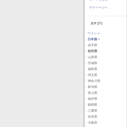
マイページへ
カテゴリ
ワイン->
日本酒
->
- 岩手県
- 秋田県
- 山形県
- 宮城県
- 福島県
- 埼玉県
- 神奈川県
- 新潟県
- 富山県
- 福井県
- 静岡県
- 三重県
- 奈良県
- 大阪府