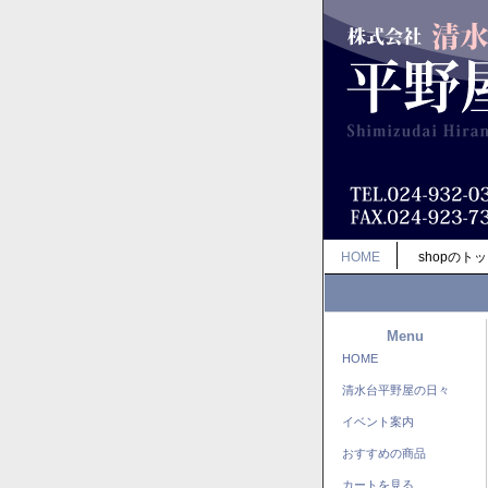
HOME
shopのト
Menu
HOME
清水台平野屋の日々
イベント案内
おすすめの商品
カートを見る