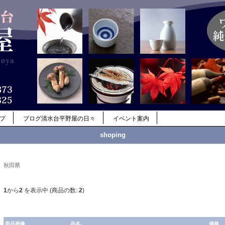
ップ
ブログ清水台平野屋の日々
イベント案内
shoping
秋田県
1
から
2
を表示中 (商品の数:
2
)
商品画像
品名-
価格