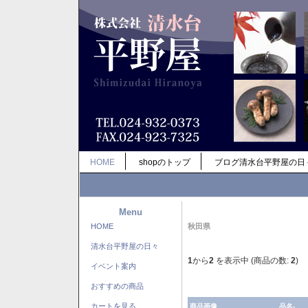
HOME
shopのトップ
ブログ清水台平野屋の日
Menu
HOME
秋田県
清水台平野屋の日々
1
から
2
を表示中 (商品の数:
2
)
イベント案内
おすすめの商品
カートを見る
商品画像
品名-