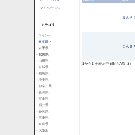
マイページへ
まんさ
カテゴリ
ワイン->
日本酒
->
まんさ
- 岩手県
- 秋田県
- 山形県
1
から
2
を表示中 (商品の数:
2
)
- 宮城県
- 福島県
- 埼玉県
- 神奈川県
- 新潟県
- 富山県
- 福井県
- 静岡県
- 三重県
- 奈良県
- 大阪府