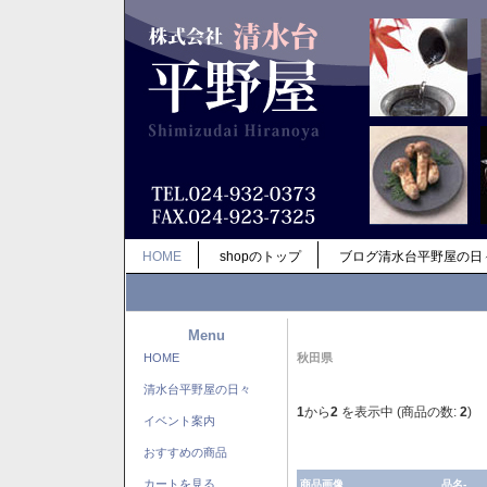
HOME
shopのトップ
ブログ清水台平野屋の日
Menu
HOME
秋田県
清水台平野屋の日々
1
から
2
を表示中 (商品の数:
2
)
イベント案内
おすすめの商品
カートを見る
商品画像
品名-