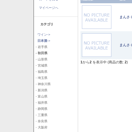
マイページへ
まんさ
カテゴリ
ワイン->
日本酒
->
まんさ
- 岩手県
- 秋田県
- 山形県
1
から
2
を表示中 (商品の数:
2
)
- 宮城県
- 福島県
- 埼玉県
- 神奈川県
- 新潟県
- 富山県
- 福井県
- 静岡県
- 三重県
- 奈良県
- 大阪府