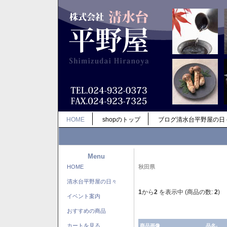
HOME
shopのトップ
ブログ清水台平野屋の日
Menu
HOME
秋田県
清水台平野屋の日々
1
から
2
を表示中 (商品の数:
2
)
イベント案内
おすすめの商品
カートを見る
商品画像
品名-