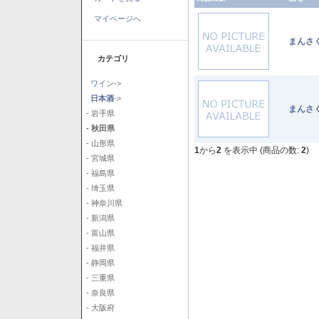
マイページへ
まんさ
カテゴリ
ワイン->
日本酒
->
まんさ
- 岩手県
- 秋田県
- 山形県
1
から
2
を表示中 (商品の数:
2
)
- 宮城県
- 福島県
- 埼玉県
- 神奈川県
- 新潟県
- 富山県
- 福井県
- 静岡県
- 三重県
- 奈良県
- 大阪府