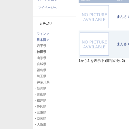
マイページへ
まんさ
カテゴリ
ワイン->
日本酒
->
まんさ
- 岩手県
- 秋田県
- 山形県
1
から
2
を表示中 (商品の数:
2
)
- 宮城県
- 福島県
- 埼玉県
- 神奈川県
- 新潟県
- 富山県
- 福井県
- 静岡県
- 三重県
- 奈良県
- 大阪府