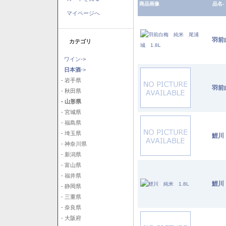
商品画像
品名-
マイページへ
羽前
カテゴリ
ワイン->
日本酒
->
- 岩手県
羽前
- 秋田県
- 山形県
- 宮城県
- 福島県
- 埼玉県
鯉川
- 神奈川県
- 新潟県
- 富山県
- 福井県
鯉川
- 静岡県
- 三重県
- 奈良県
- 大阪府