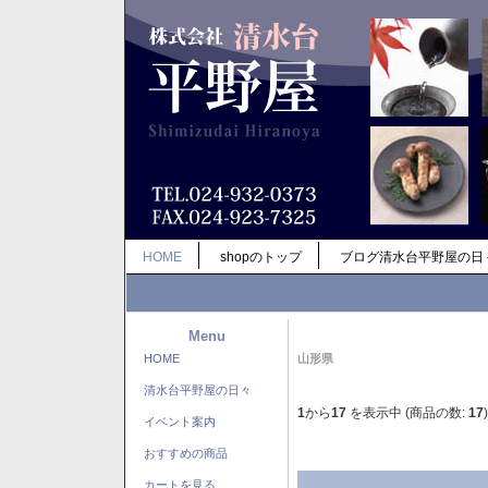
HOME
shopのトップ
ブログ清水台平野屋の日
Menu
HOME
山形県
清水台平野屋の日々
1
から
17
を表示中 (商品の数:
17
)
イベント案内
おすすめの商品
カートを見る