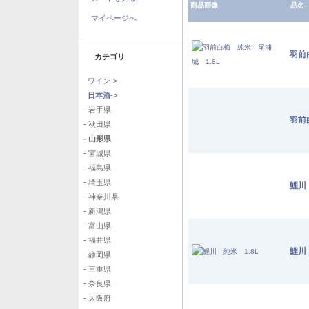
商品画像
品名-
マイページへ
羽前
カテゴリ
ワイン->
日本酒
->
- 岩手県
羽前
- 秋田県
- 山形県
- 宮城県
- 福島県
- 埼玉県
鯉川
- 神奈川県
- 新潟県
- 富山県
- 福井県
鯉川
- 静岡県
- 三重県
- 奈良県
- 大阪府