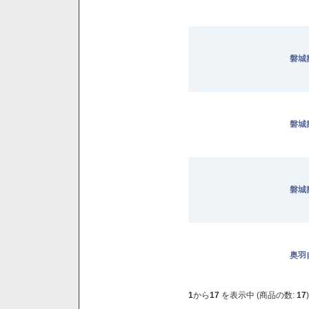
磐城
磐城壽
磐城壽
奥羽
1
から
17
を表示中 (商品の数:
17
)