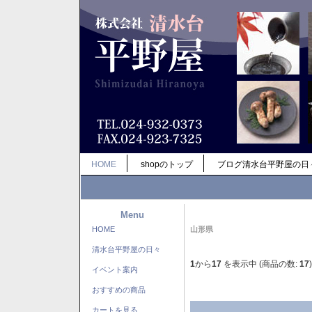
HOME
shopのトップ
ブログ清水台平野屋の日
Menu
HOME
山形県
清水台平野屋の日々
1
から
17
を表示中 (商品の数:
17
)
イベント案内
おすすめの商品
カートを見る