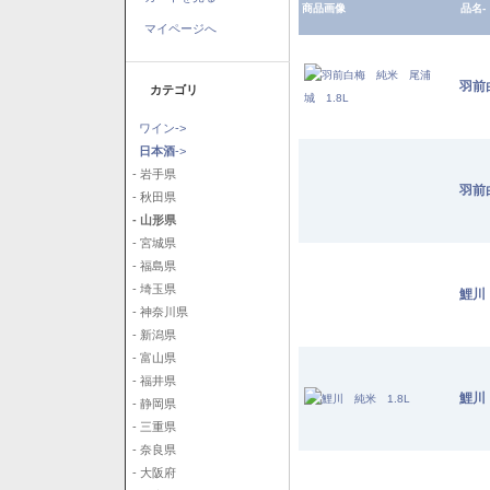
商品画像
品名-
マイページへ
羽前
カテゴリ
ワイン->
日本酒
->
- 岩手県
羽前
- 秋田県
- 山形県
- 宮城県
- 福島県
- 埼玉県
鯉川
- 神奈川県
- 新潟県
- 富山県
- 福井県
鯉川
- 静岡県
- 三重県
- 奈良県
- 大阪府