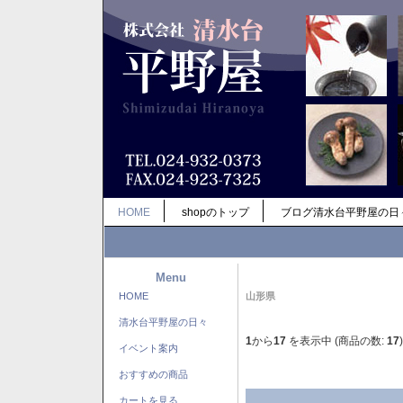
HOME
shopのトップ
ブログ清水台平野屋の日
Menu
HOME
山形県
清水台平野屋の日々
1
から
17
を表示中 (商品の数:
17
)
イベント案内
おすすめの商品
カートを見る