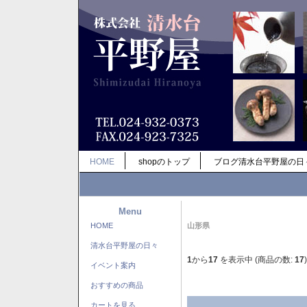
HOME
shopのトップ
ブログ清水台平野屋の日
Menu
HOME
山形県
清水台平野屋の日々
1
から
17
を表示中 (商品の数:
17
)
イベント案内
おすすめの商品
カートを見る