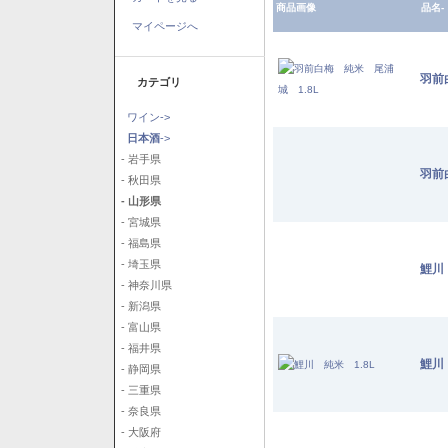
商品画像
品名-
マイページへ
羽前
カテゴリ
ワイン->
日本酒
->
- 岩手県
羽前
- 秋田県
- 山形県
- 宮城県
- 福島県
- 埼玉県
鯉川
- 神奈川県
- 新潟県
- 富山県
- 福井県
鯉川
- 静岡県
- 三重県
- 奈良県
- 大阪府