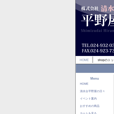
HOME
shopのト
Menu
HOME
清水台平野屋の日々
イベント案内
おすすめの商品
カートを見る