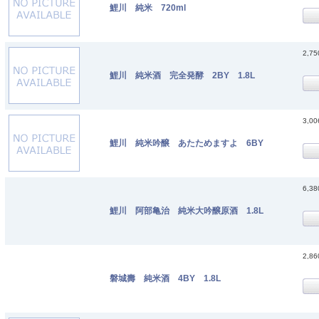
鯉川 純米 720ml
2,7
鯉川 純米酒 完全発酵 2BY 1.8L
3,0
鯉川 純米吟醸 あたためますよ 6BY
6,3
鯉川 阿部亀治 純米大吟醸原酒 1.8L
2,8
磐城壽 純米酒 4BY 1.8L