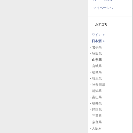
マイページへ
カテゴリ
ワイン->
日本酒
->
- 岩手県
- 秋田県
- 山形県
- 宮城県
- 福島県
- 埼玉県
- 神奈川県
- 新潟県
- 富山県
- 福井県
- 静岡県
- 三重県
- 奈良県
- 大阪府