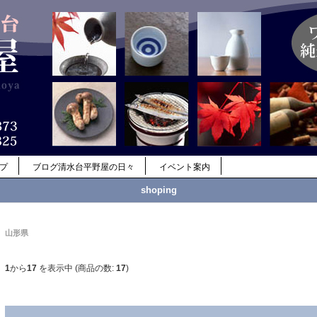
ップ
ブログ清水台平野屋の日々
イベント案内
shoping
山形県
1
から
17
を表示中 (商品の数:
17
)