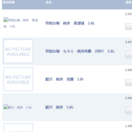
商品画像
品名-
価格
2,5
羽前白梅 純米 尾浦城 1.8L
3,4
羽前白梅 ちろり 純米吟醸 29BY 1.8L
2,3
鯉川 純米 別嬪 1.8l
2,6
鯉川 純米 1.8L
1,2