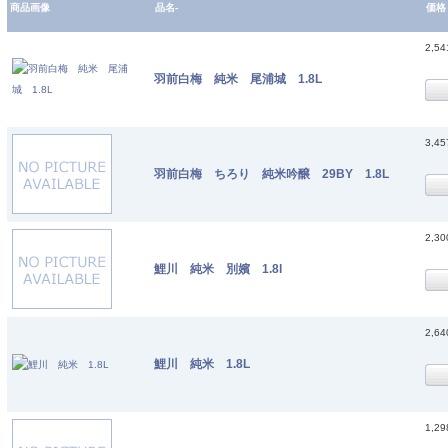
商品画像
品名-
価格
2,5
羽前白梅 純米 尾浦城 1.8L
3,4
羽前白梅 ちろり 純米吟醸 29BY 1.8L
2,3
鯉川 純米 別嬪 1.8l
2,6
鯉川 純米 1.8L
1,2