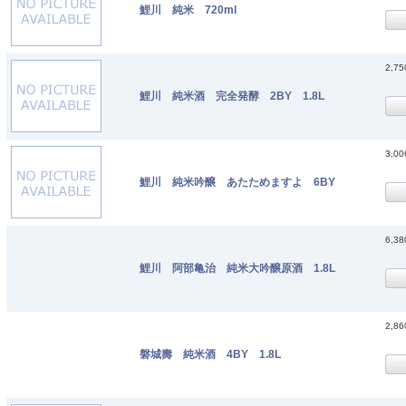
鯉川 純米 720ml
2,7
鯉川 純米酒 完全発酵 2BY 1.8L
3,0
鯉川 純米吟醸 あたためますよ 6BY
6,3
鯉川 阿部亀治 純米大吟醸原酒 1.8L
2,8
磐城壽 純米酒 4BY 1.8L