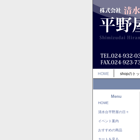
HOME
shopのト
Menu
HOME
清水台平野屋の日々
イベント案内
おすすめの商品
カートを見る