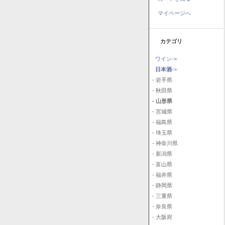
マイページへ
カテゴリ
ワイン->
日本酒
->
- 岩手県
- 秋田県
- 山形県
- 宮城県
- 福島県
- 埼玉県
- 神奈川県
- 新潟県
- 富山県
- 福井県
- 静岡県
- 三重県
- 奈良県
- 大阪府