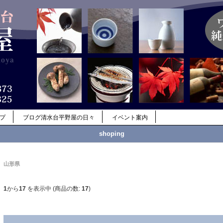
ップ
ブログ清水台平野屋の日々
イベント案内
shoping
山形県
1
から
17
を表示中 (商品の数:
17
)