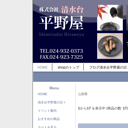
HOME
shopのトップ
ブログ清水台平野屋の日
Menu
HOME
山形県
清水台平野屋の日々
1
から
17
を表示中 (商品の数:
17
)
イベント案内
おすすめの商品
カートを見る