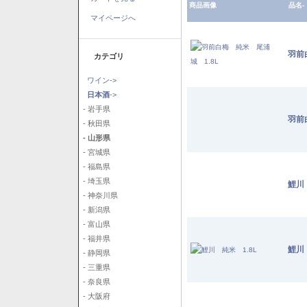
商品画像
品名-
マイページへ
羽前
カテゴリ
ワイン->
日本酒
->
- 岩手県
羽前
- 秋田県
- 山形県
- 宮城県
- 福島県
- 埼玉県
鯉川
- 神奈川県
- 新潟県
- 富山県
- 福井県
鯉川
- 静岡県
- 三重県
- 奈良県
- 大阪府