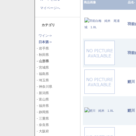
商品画像
品名-
マイページへ
羽前
カテゴリ
ワイン->
日本酒
->
- 岩手県
羽前
- 秋田県
- 山形県
- 宮城県
- 福島県
- 埼玉県
鯉川
- 神奈川県
- 新潟県
- 富山県
- 福井県
鯉川
- 静岡県
- 三重県
- 奈良県
- 大阪府