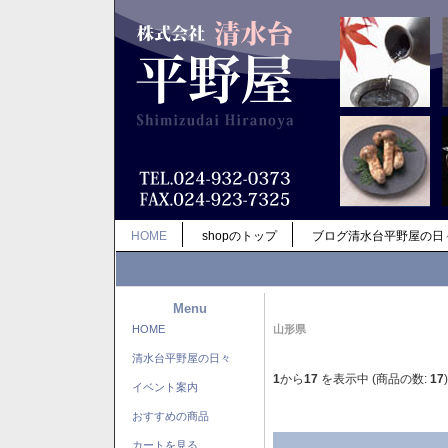
HOME
shopのトップ
ブログ清水台平野屋の日
Menu
HOME
山形県
清水台平野屋の日々
1
から
17
を表示中 (商品の数:
17
)
イベント案内
おすすめの商品
カートを見る