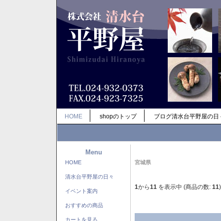
HOME
shopのトップ
ブログ清水台平野屋の日
Menu
HOME
宮城県
清水台平野屋の日々
1
から
11
を表示中 (商品の数:
11
)
イベント案内
おすすめの商品
カートを見る