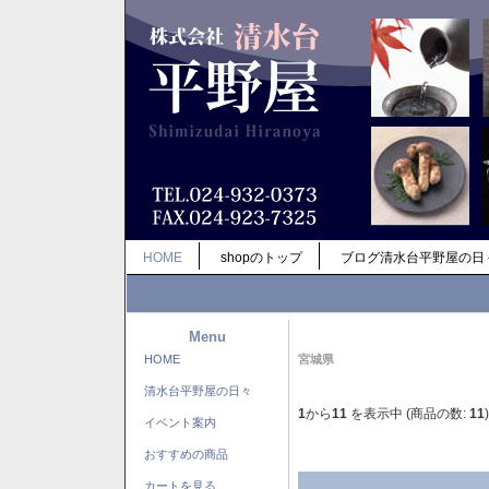
HOME
shopのトップ
ブログ清水台平野屋の日
Menu
HOME
宮城県
清水台平野屋の日々
1
から
11
を表示中 (商品の数:
11
)
イベント案内
おすすめの商品
カートを見る