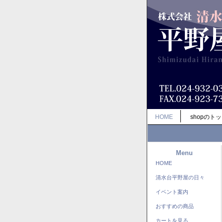
HOME
shopのト
Menu
HOME
清水台平野屋の日々
イベント案内
おすすめの商品
カートを見る