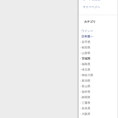
マイページへ
カテゴリ
ワイン->
日本酒
->
- 岩手県
- 秋田県
- 山形県
- 宮城県
- 福島県
- 埼玉県
- 神奈川県
- 新潟県
- 富山県
- 福井県
- 静岡県
- 三重県
- 奈良県
- 大阪府