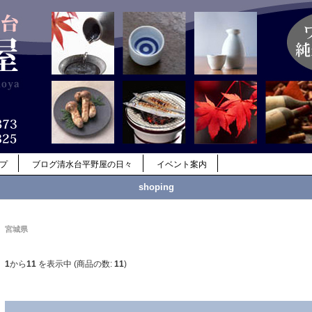
ップ
ブログ清水台平野屋の日々
イベント案内
shoping
宮城県
1
から
11
を表示中 (商品の数:
11
)