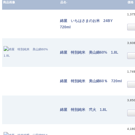
商品画像
品名-
価格
1,37
綿屋 いちはさまのお米 24BY
720ml
3,60
綿屋 特別純米 美山錦60% 1.8L
1,74
綿屋 特別純米 美山錦60％ 720ml
3,85
綿屋 特別純米 弐火 1.8L
4,18