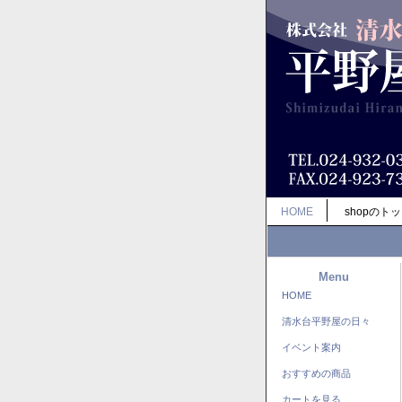
HOME
shopのト
Menu
HOME
清水台平野屋の日々
イベント案内
おすすめの商品
カートを見る