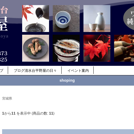
ップ
ブログ清水台平野屋の日々
イベント案内
shoping
宮城県
1
から
11
を表示中 (商品の数:
11
)