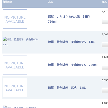
商品画像
品名-
価格
1,37
綿屋 いちはさまのお米 24BY
720ml
3,60
綿屋 特別純米 美山錦60% 1.8L
1,74
綿屋 特別純米 美山錦60％ 720ml
3,85
綿屋 特別純米 弐火 1.8L
4,18