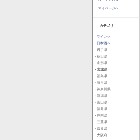
マイページへ
カテゴリ
ワイン->
日本酒
->
- 岩手県
- 秋田県
- 山形県
- 宮城県
- 福島県
- 埼玉県
- 神奈川県
- 新潟県
- 富山県
- 福井県
- 静岡県
- 三重県
- 奈良県
- 大阪府