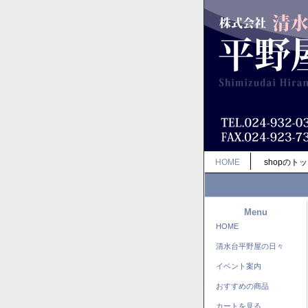
HOME
shopのト
Menu
HOME
清水台平野屋の日々
イベント案内
おすすめの商品
カートを見る