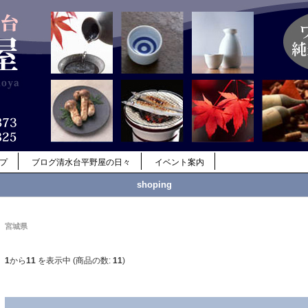
ップ
ブログ清水台平野屋の日々
イベント案内
shoping
宮城県
1
から
11
を表示中 (商品の数:
11
)