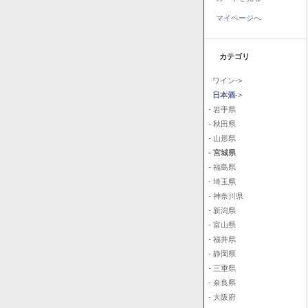
マイページへ
カテゴリ
ワイン->
日本酒
->
- 岩手県
- 秋田県
- 山形県
- 宮城県
- 福島県
- 埼玉県
- 神奈川県
- 新潟県
- 富山県
- 福井県
- 静岡県
- 三重県
- 奈良県
- 大阪府