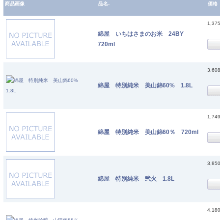
商品画像
品名-
価格
1,37
綿屋 いちはさまのお米 24BY
720ml
3,60
綿屋 特別純米 美山錦60% 1.8L
1,74
綿屋 特別純米 美山錦60％ 720ml
3,85
綿屋 特別純米 弐火 1.8L
4,18