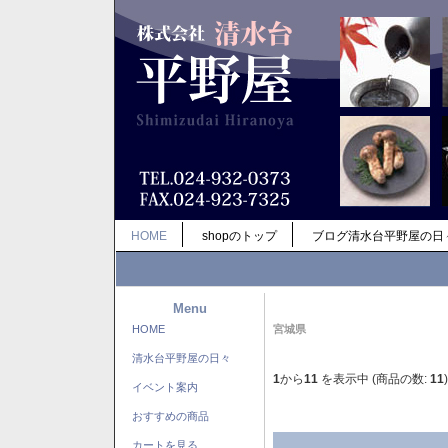
HOME
shopのトップ
ブログ清水台平野屋の日
Menu
HOME
宮城県
清水台平野屋の日々
1
から
11
を表示中 (商品の数:
11
)
イベント案内
おすすめの商品
カートを見る