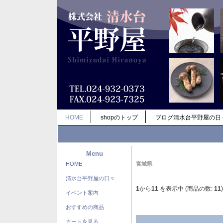
HOME
shopのトップ
ブログ清水台平野屋の日
Menu
HOME
宮城県
清水台平野屋の日々
1
から
11
を表示中 (商品の数:
11
)
イベント案内
おすすめの商品
カートを見る