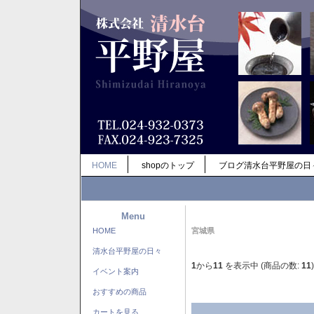
HOME
shopのトップ
ブログ清水台平野屋の日
Menu
HOME
宮城県
清水台平野屋の日々
1
から
11
を表示中 (商品の数:
11
)
イベント案内
おすすめの商品
カートを見る