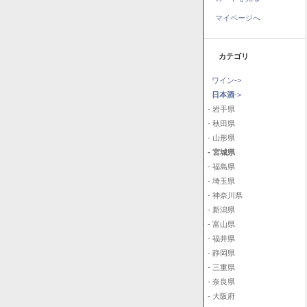
マイページへ
カテゴリ
ワイン->
日本酒
->
- 岩手県
- 秋田県
- 山形県
- 宮城県
- 福島県
- 埼玉県
- 神奈川県
- 新潟県
- 富山県
- 福井県
- 静岡県
- 三重県
- 奈良県
- 大阪府