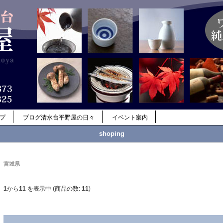
ップ
ブログ清水台平野屋の日々
イベント案内
shoping
宮城県
1
から
11
を表示中 (商品の数:
11
)