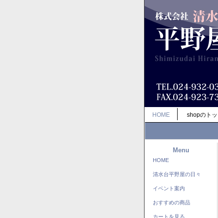
HOME
shopのト
Menu
HOME
清水台平野屋の日々
イベント案内
おすすめの商品
カートを見る