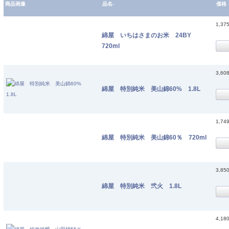
商品画像
品名-
価格
1,37
綿屋 いちはさまのお米 24BY
720ml
3,60
綿屋 特別純米 美山錦60% 1.8L
1,74
綿屋 特別純米 美山錦60％ 720ml
3,85
綿屋 特別純米 弐火 1.8L
4,18