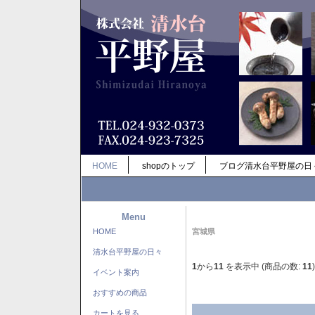
HOME
shopのトップ
ブログ清水台平野屋の日
Menu
HOME
宮城県
清水台平野屋の日々
1
から
11
を表示中 (商品の数:
11
)
イベント案内
おすすめの商品
カートを見る