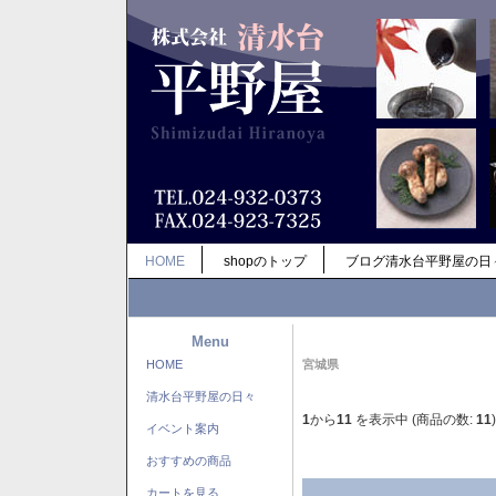
HOME
shopのトップ
ブログ清水台平野屋の日
Menu
HOME
宮城県
清水台平野屋の日々
1
から
11
を表示中 (商品の数:
11
)
イベント案内
おすすめの商品
カートを見る