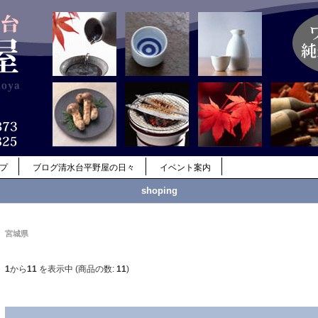
ップ
ブログ清水台平野屋の日々
イベント案内
shoping
宮城県
1
から
11
を表示中 (商品の数:
11
)