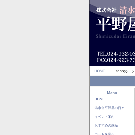
HOME
shopのト
Menu
HOME
清水台平野屋の日々
イベント案内
おすすめの商品
カートを見る