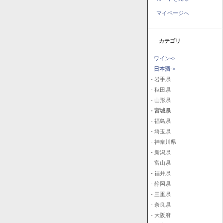
マイページへ
カテゴリ
ワイン->
日本酒
->
- 岩手県
- 秋田県
- 山形県
- 宮城県
- 福島県
- 埼玉県
- 神奈川県
- 新潟県
- 富山県
- 福井県
- 静岡県
- 三重県
- 奈良県
- 大阪府