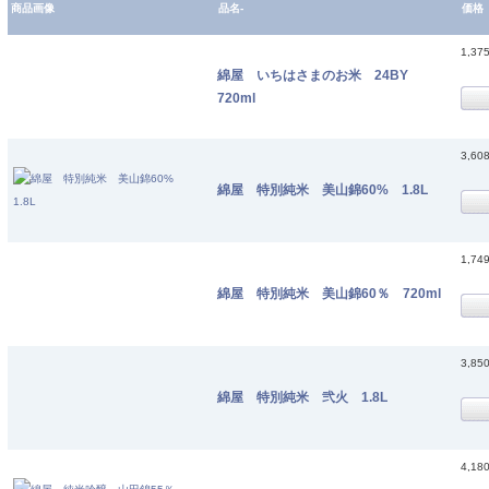
商品画像
品名-
価格
1,37
綿屋 いちはさまのお米 24BY
720ml
3,60
綿屋 特別純米 美山錦60% 1.8L
1,74
綿屋 特別純米 美山錦60％ 720ml
3,85
綿屋 特別純米 弐火 1.8L
4,18