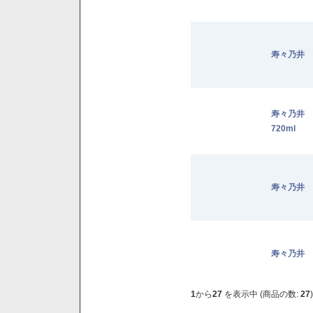
寿々乃井 
寿々乃井
720ml
寿々乃井 
寿々乃井 
1
から
27
を表示中 (商品の数:
27
)