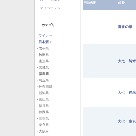
商品画像
品名-
マイページへ
カテゴリ
喜多の華 
ワイン->
日本酒
->
- 岩手県
- 秋田県
大七 純米
- 山形県
- 宮城県
- 福島県
- 埼玉県
- 神奈川県
大七 純米
- 新潟県
- 富山県
- 福井県
- 静岡県
- 三重県
大七 生も
- 奈良県
- 大阪府