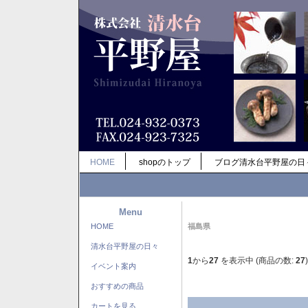
HOME
shopのトップ
ブログ清水台平野屋の日
Menu
HOME
福島県
清水台平野屋の日々
1
から
27
を表示中 (商品の数:
27
)
イベント案内
おすすめの商品
カートを見る