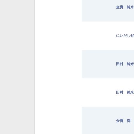
金寶 純米 
にいだしぜ
田村 純米 
田村 純米 
金寶 穏 