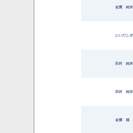
金寶 純米 
にいだしぜ
田村 純米 
田村 純米 
金寶 穏 