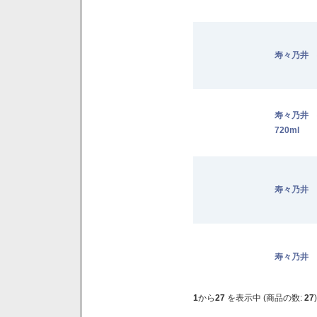
寿々乃井 
寿々乃井
720ml
寿々乃井 
寿々乃井 
1
から
27
を表示中 (商品の数:
27
)