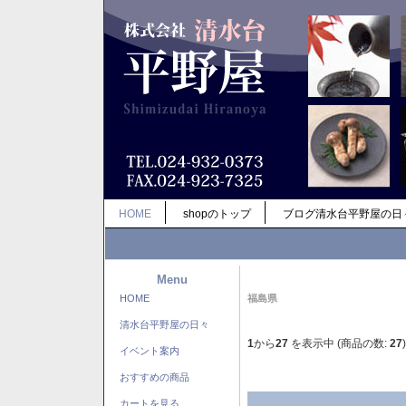
HOME
shopのトップ
ブログ清水台平野屋の日
Menu
HOME
福島県
清水台平野屋の日々
1
から
27
を表示中 (商品の数:
27
)
イベント案内
おすすめの商品
カートを見る