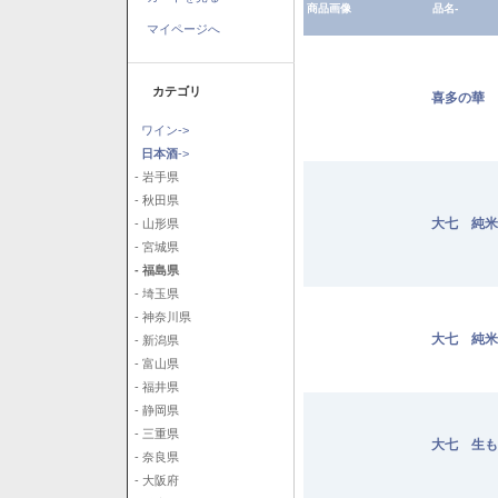
商品画像
品名-
マイページへ
カテゴリ
喜多の華 
ワイン->
日本酒
->
- 岩手県
- 秋田県
大七 純米
- 山形県
- 宮城県
- 福島県
- 埼玉県
- 神奈川県
大七 純米
- 新潟県
- 富山県
- 福井県
- 静岡県
- 三重県
大七 生も
- 奈良県
- 大阪府